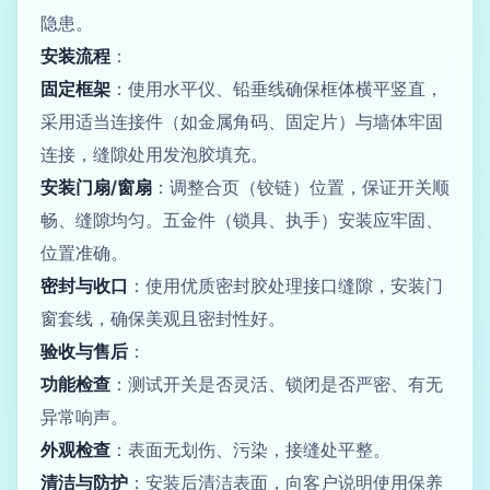
隐患。
安装流程
：
固定框架
：使用水平仪、铅垂线确保框体横平竖直，
采用适当连接件（如金属角码、固定片）与墙体牢固
连接，缝隙处用发泡胶填充。
安装门扇/窗扇
：调整合页（铰链）位置，保证开关顺
畅、缝隙均匀。五金件（锁具、执手）安装应牢固、
位置准确。
密封与收口
：使用优质密封胶处理接口缝隙，安装门
窗套线，确保美观且密封性好。
验收与售后
：
功能检查
：测试开关是否灵活、锁闭是否严密、有无
异常响声。
外观检查
：表面无划伤、污染，接缝处平整。
清洁与防护
：安装后清洁表面，向客户说明使用保养