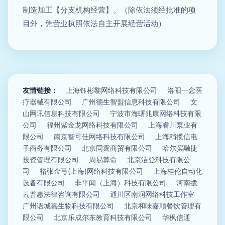
制造加工【分支机构经营】。（除依法须经批准的项
目外，凭营业执照依法自主开展经营活动）
友情链接：
上海钰彬黎网络科技有限公司
洛阳一念医
疗器械有限公司
广州德生智盟信息科技有限公司
文
山网讯信息科技有限公司
宁波市海曙兆康网络科技有限
公司
福州紫金龙网络科技有限公司
上海睿川泵业有
限公司
南京智可佳网络科技有限公司
上海稍揽信电
子商务有限公司
北京同霆商贸有限公司
哈尔滨融捷
投资管理有限公司
周易算命
北京洁登科技有限公
司
裕张金弓(上海)网络科技有限公司
上海桂伦自动化
设备有限公司
非平闻（上海）科技有限公司
河南拨
云普惠法律咨询有限公司
通川区南润网络科技工作室
广州语城嘉生物科技有限公司
北京和味嘉顺餐饮管理有
限公司
北京乐成尔东教育科技有限公司
华枫信通