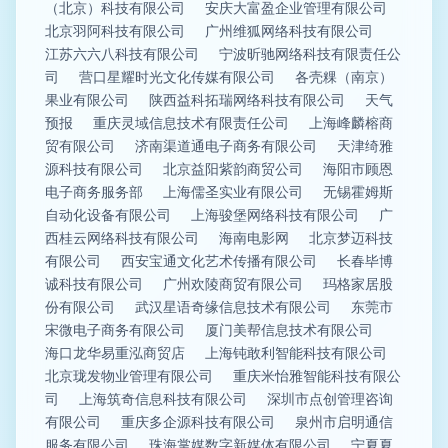
（北京）科技有限公司
安庆大富盈企业管理有限公司
北京羽阿科技有限公司
广州维狐网络科技有限公司
江苏六六八科技有限公司
宁波昕驰网络科技有限责任公
司
营口星耀时光文化传媒有限公司
各壳粿（南京）
果业有限公司
陕西益科拓瑞网络科技有限公司
天气
预报
重庆灵域信息技术有限责任公司
上海峰麟榕商
贸有限公司
济南渠道通电子商务有限公司
天津绮雅
源科技有限公司
北京益阳紫韵商贸公司
海阳市顾恩
电子商务服务部
上海儒圣实业有限公司
无锡霍姆斯
自动化设备有限公司
上海骏堡网络科技有限公司
广
西桂云网络科技有限公司
海南电影网
北京梦迈科技
有限公司
西安宝通文化艺术传播有限公司
长春毕博
诚科技有限公司
广州欢陵商贸有限公司
玛格家居股
份有限公司
武汉星语奇缘信息技术有限公司
东莞市
宋微电子商务有限公司
厦门美帮信息技术有限公司
海口龙华易重泓商贸店
上海钝敢利智能科技有限公司
北京珑发物业管理有限公司
重庆米怡雅智能科技有限公
司
上海筑奇信息科技有限公司
深圳市点创管理咨询
有限公司
重庆多企源科技有限公司
泉州市启明通信
服务有限公司
珠海掌媒数字新媒体有限公司
宁夏夏